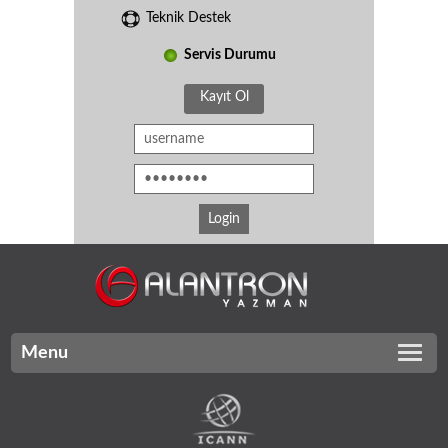
Teknik Destek
Servis Durumu
Kayıt Ol
Menu