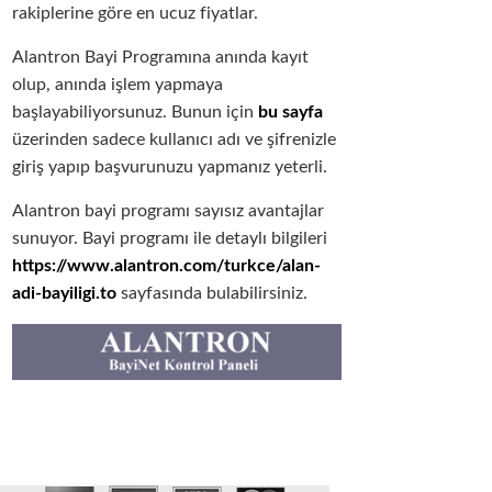
rakiplerine göre en ucuz fiyatlar.
Alantron Bayi Programına anında kayıt
olup, anında işlem yapmaya
başlayabiliyorsunuz. Bunun için
bu sayfa
üzerinden sadece kullanıcı adı ve şifrenizle
giriş yapıp başvurunuzu yapmanız yeterli.
Alantron bayi programı sayısız avantajlar
sunuyor. Bayi programı ile detaylı bilgileri
https://www.alantron.com/turkce/alan-
adi-bayiligi.to
sayfasında bulabilirsiniz.