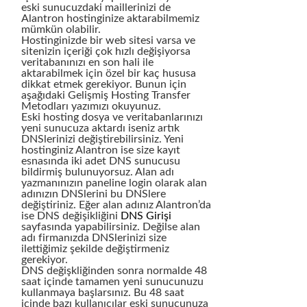
eski sunucuzdaki maillerinizi de
Alantron hostinginize aktarabilmemiz
mümkün olabilir.
Hostinginizde bir web sitesi varsa ve
sitenizin içeriği çok hızlı değişiyorsa
veritabanınızı en son hali ile
aktarabilmek için özel bir kaç hususa
dikkat etmek gerekiyor. Bunun için
aşağıdaki Gelişmiş Hosting Transfer
Metodları yazımızı okuyunuz.
Eski hosting dosya ve veritabanlarınızı
yeni sunucuza aktardı iseniz artık
DNSlerinizi değiştirebilirsiniz. Yeni
hostinginiz Alantron ise size kayıt
esnasında iki adet DNS sunucusu
bildirmiş bulunuyorsuz. Alan adı
yazmanınızın paneline login olarak alan
adınızın DNSlerini bu DNSlere
değiştiriniz. Eğer alan adınız Alantron’da
ise DNS değişikliğini
DNS Girişi
sayfasında yapabilirsiniz. Değilse alan
adı firmanızda DNSlerinizi size
ilettiğimiz şekilde değiştirmeniz
gerekiyor.
DNS değişkliğinden sonra normalde 48
saat içinde tamamen yeni sunucunuzu
kullanmaya başlarsınız. Bu 48 saat
içinde bazı kullanıcılar eski sunucunuza