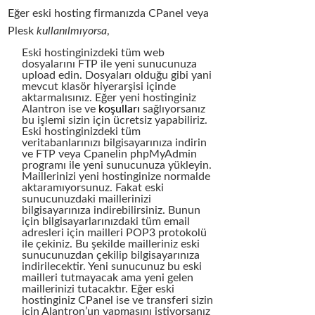
Eğer eski hosting firmanızda CPanel veya
Plesk
kullanılmıyorsa
,
Eski hostinginizdeki tüm web
dosyalarını FTP ile yeni sunucunuza
upload edin. Dosyaları olduğu gibi yani
mevcut klasör hiyerarşisi içinde
aktarmalısınız. Eğer yeni hostinginiz
Alantron ise ve
koşulları
sağlıyorsanız
bu işlemi sizin için ücretsiz yapabiliriz.
Eski hostinginizdeki tüm
veritabanlarınızı bilgisayarınıza indirin
ve FTP veya Cpanelin phpMyAdmin
programı ile yeni sunucunuza yükleyin.
Maillerinizi yeni hostinginize normalde
aktaramıyorsunuz. Fakat eski
sunucunuzdaki maillerinizi
bilgisayarınıza indirebilirsiniz. Bunun
için bilgisayarlarınızdaki tüm email
adresleri için mailleri POP3 protokolü
ile çekiniz. Bu şekilde mailleriniz eski
sunucunuzdan çekilip bilgisayarınıza
indirilecektir. Yeni sunucunuz bu eski
mailleri tutmayacak ama yeni gelen
maillerinizi tutacaktır. Eğer eski
hostinginiz CPanel ise ve transferi sizin
için Alantron’un yapmasını istiyorsanız